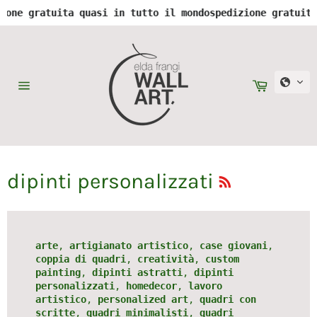
ita quasi in tutto il mondo
spedizione gratuita quasi in 
Vai
direttamente
ai
contenuti
Carrello
Navigazione
del
sito
RSS
dipinti personalizzati
arte
,
artigianato artistico
,
case giovani
,
coppia di quadri
,
creatività
,
custom
painting
,
dipinti astratti
,
dipinti
personalizzati
,
homedecor
,
lavoro
artistico
,
personalized art
,
quadri con
scritte
,
quadri minimalisti
,
quadri