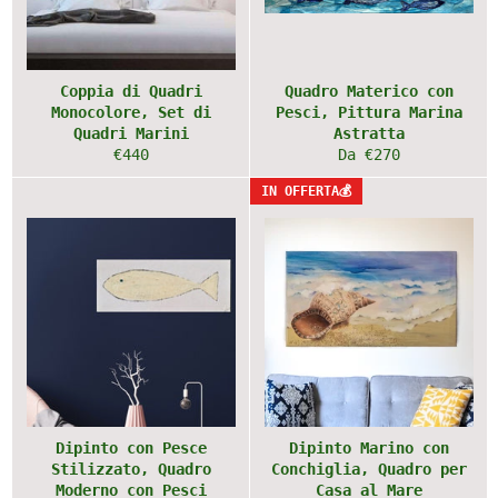
Coppia di Quadri
Quadro Materico con
Monocolore, Set di
Pesci, Pittura Marina
Quadri Marini
Astratta
Prezzo
€440
Da €270
di
IN OFFERTA💰
listino
Dipinto con Pesce
Dipinto Marino con
Stilizzato, Quadro
Conchiglia, Quadro per
Moderno con Pesci
Casa al Mare